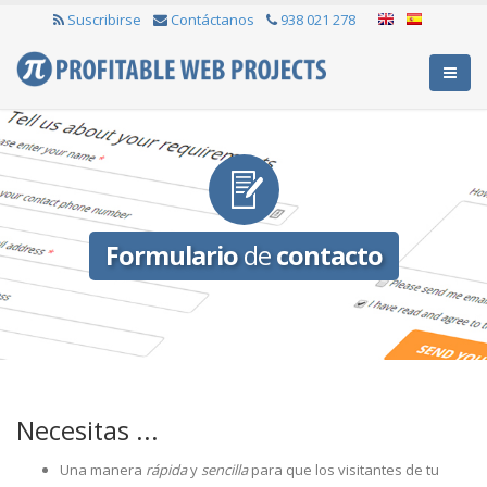
Suscribirse
Contáctanos
938 021 278
Formulario
de
contacto
Necesitas ...
Una manera
rápida
y
sencilla
para que los visitantes de tu