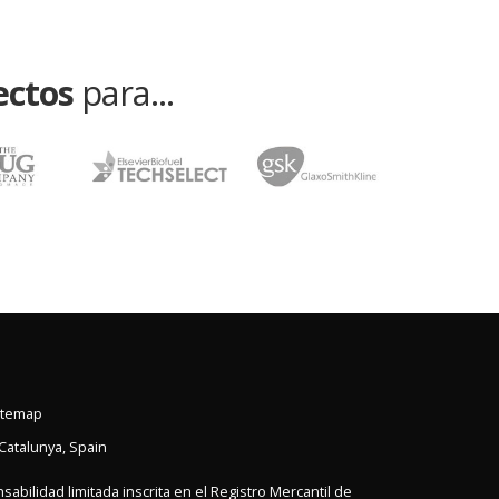
ectos
para...
itemap
Catalunya
,
Spain
bilidad limitada inscrita en el Registro Mercantil de