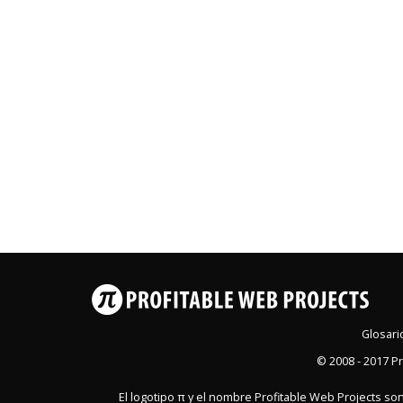
Glosari
© 2008 - 2017
Pr
El logotipo π y el nombre Profitable Web Projects so