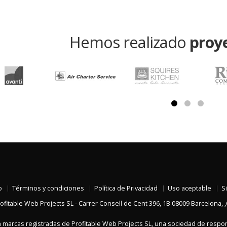
Hemos realizado
proy
o
Términos y condiciones
Política de Privacidad
Uso aceptable
S
ofitable Web Projects SL
-
Carrer Consell de Cent 396, 1B
08009
Barcelona
, ,
n marcas registradas de Profitable Web Projects SL, una sociedad de responsa