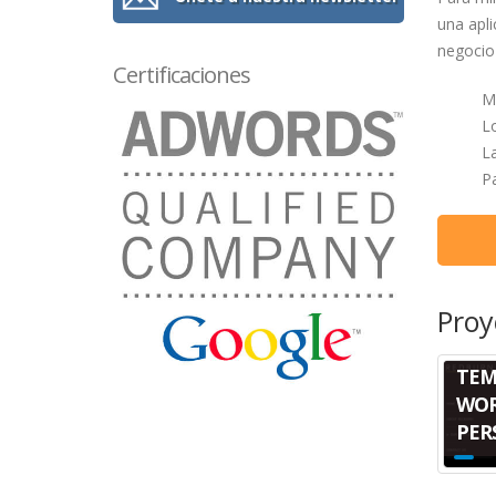
una apl
negocio 
Certificaciones
Mú
L
La
P
Proy
TEM
WOR
PER