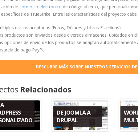
icación de
comercio electrónico
de código abierto, que personalizamo
específicas de TrueStrike. Entre las características del proyecto cabe
ltiples divisas aceptadas (Euros, Dólares y Libras Esterlinas).
os productos son enviados desde diversos almacenes, ubicados en dif
s opciones de envío de los productos se adaptan automáticamente a l
asarela de pago PayPal.
DESCUBRE MÁS SOBRE NUESTROS SERVICIOS D
ectos
Relacionados
A
DE JOOMLA A
WOR
DPRESS
DRUPAL
MULT
SONALIZADO