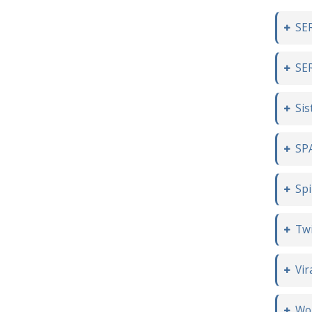
SE
SE
Sis
SP
Sp
Twi
Vir
Wo