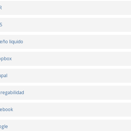
R
S
eño liquido
opbox
pal
regabilidad
cebook
ogle