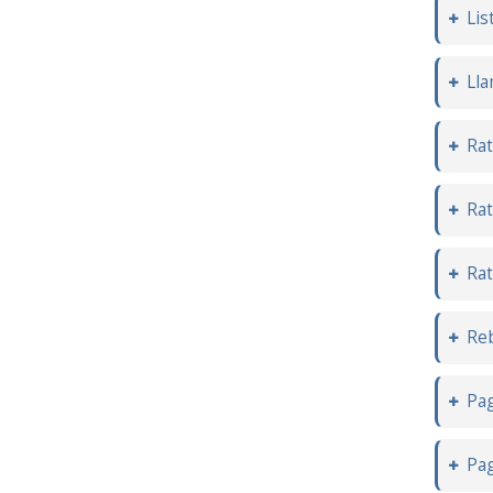
Lis
Lla
Rat
Rat
Rat
Reb
Pa
Pag