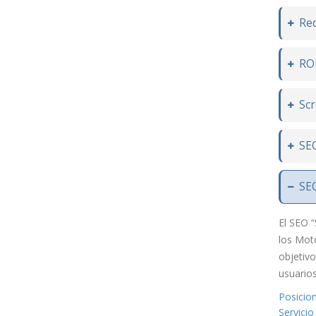
Red
ROI
Sc
SEO
SEO
El SEO “
los Mot
objetiv
usuarios
Posicio
Servici