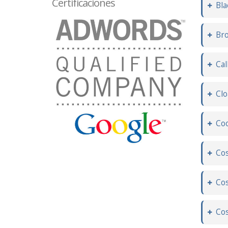
Certificaciones
Bla
Bro
Cal
Clo
Co
Cos
Cos
Cos