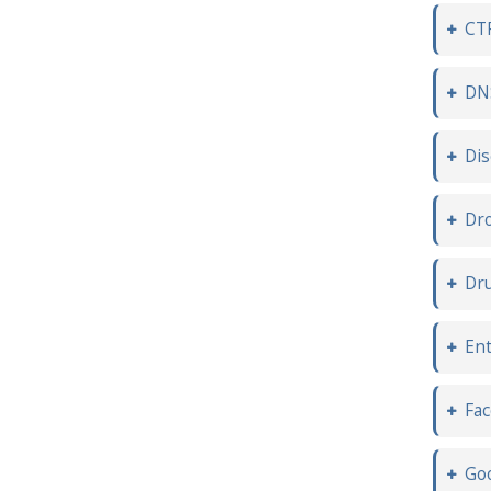
CT
DN
Dis
Dr
Dru
Ent
Fa
Go