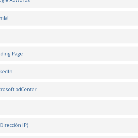
ogle AdWords
mla!
I
ding Page
kedIn
rosoft adCenter
(Dirección IP)