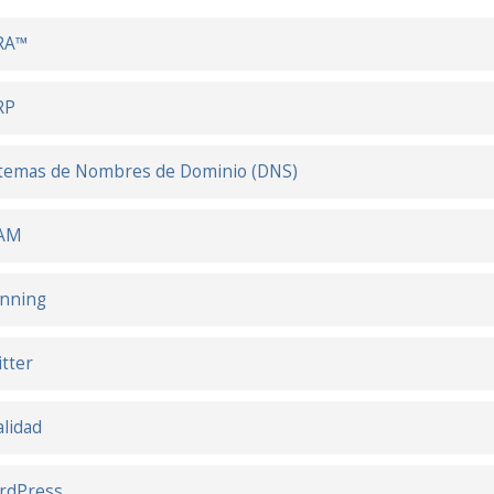
RA™
RP
temas de Nombres de Dominio (DNS)
AM
inning
tter
alidad
rdPress