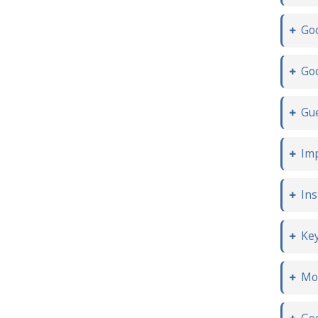
Goo
Goo
Gue
Im
In
Key
Mot